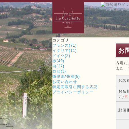
カテゴリ
フランス(71)
お
イタリア(11)
ドイツ(2)
赤(49)
内容に
白(27)
また、
ロゼ(3)
微発泡/発泡(5)
お名
お問い合わせ
特定商取引に関する表記
お名
プライバシーポリシー
ナ)
※
郵便