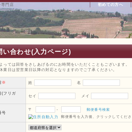
初めての方へ
問い合わせ(入力ページ)
よっては回答をさしあげるのにお時間をいただくこともございます。
休業日は翌営業日以降の対応となりますのでご了承ください。
前
※
姓
名
前(フリガ
セイ
メイ
〒
-
郵便番号検索
番号
郵便番号を入力後、クリックしてくださ